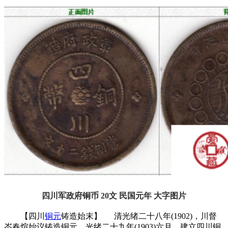
四川军政府铜币 20文 民国元年 大字图片
【四川
铜元
铸造始末】 清光绪二十八年(1902)，川督
岑春煊始议铸造铜元。光绪二十九年(1903)六月，建立四川铜