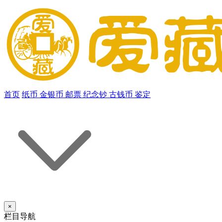
首页
纸币
金银币
邮票
纪念钞
古钱币
鉴定
×
栏目导航