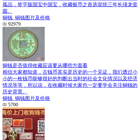
孤品，签字版国宝中国宝，收藏银币之首选宣统三年长须龙壹
圆。
铜钱_铜钱图片及价格
92979
铜钱是否值得收藏应该要从哪些方面看
相信大家都知道，古钱币其实是历史的一个见证，我们透过小
小的一枚钱币能够很好的判断出当时的社会文化情况以及经济
情况等等，所以说，在收藏时候大家也一定要学会关注铜钱的
历史背景。
铜钱_铜钱图片及价格
5700