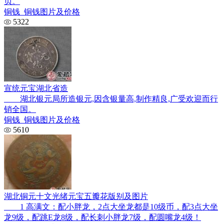
贝。
铜钱_铜钱图片及价格
5322
宣统元宝湖北省造
湖北银元局所造银元,因含银量高,制作精良,广受欢迎而行
销全国。
铜钱_铜钱图片及价格
5610
湖北铜元十文光绪元宝五瓣花版别及图片
1 高满文：配小胖龙，2点大坐龙都是10级币，配3点大坐
龙9级，配跳E龙8级，配长刺小胖龙7级，配圆嘴龙4级！