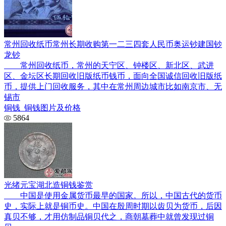
常州回收纸币常州长期收购第一二三四套人民币奥运钞建国钞
龙钞
常州回收纸币，常州的天宁区、钟楼区、新北区、武进
区、金坛区长期回收旧版纸币钱币，面向全国诚信回收旧版纸
币，提供上门回收服务，其中在常州周边城市比如南京市、无
锡市
铜钱_铜钱图片及价格
5864
光绪元宝湖北造铜钱鉴赏
中国是使用金属货币最早的国家。所以，中国古代的货币
史，实际上就是铜币史。中国在殷周时期以齿贝为货币，后因
真贝不够，才用仿制品铜贝代之，商朝墓葬中就曾发现过铜