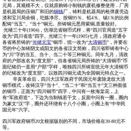
元局，其规模不大，仅就原购铸小制钱的废机修整使用．厂房
是机器局的压铜厂和旧的
铜钱
厂，铸料是机器局的枪弹废壳边
渣和宝川局余铜，圯炼净尽。按铜95％、铅4％、锡1％的比例
配铸“当五”、“当十”铜元。所铸铜元悉用紫铜,质量较好。
光绪三十年(1904)，仿湖北省铜币式样．将“四川官局造”五字
改为“四川省造”四字。光绪三十一年(1905)七月，清政府通令
各省将所铸的“
光绪元宝
”铜币．统一改为“
大清铜币
”，并要在
币的中心加铸阴文或阳文的各省汉文简称，四川省即铸有中心
为“川”字的当五、当十、当二十等三种铜元。同年九月，清政
府的户部改名为“度支部”，但各省铜元局所铸的“大清铜币”币
面纪铭仍一直用“户部”字样，唯独四川所铸宣统元年大清铜币
的纪铭改为“度支部”。以致四川铜元成为全国铜元特点之一。
辛亥革命后，四川大汉军政府于民国元年废除龙纹大清
铜币模式．改铸汉字“当十”、“当二十”和“当五十”文三种面值
的铜币，正面为“四川铜币”四字，中问有一枚海棠花，上
有“军政府造”，下边为当制钱若干文，反面中问有一圈，圈内
为篆文“汉”字，圈外还环绕有十八个小圈，小圈上有“中华民
国元年”六字。
四川军政府铜币20文根据版别的不同，市场价格在30-80元不
等。