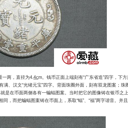
一两，直径为4.
4c
m。钱币正面上端刻有“广东省造”四字，下方
有满、汉文“光绪元宝”四字。背面珠圈外面，刻有双龙图案；珠
那就是在币面两侧各有一蝙蝠图案。当时把它的图像铸在银币之
音相同，而把蝙蝠图案铸在币面上，系取“蝠”、“福”两字谐音。并