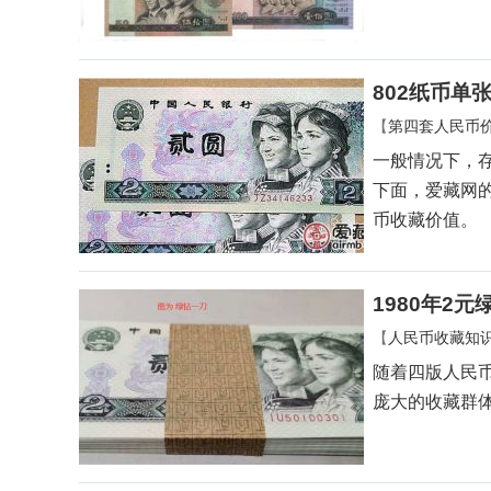
802纸币单
【
第四套人民币
一般情况下，
下面，爱藏网的
币收藏价值。
1980年2
【
人民币收藏知
随着四版人民
庞大的收藏群