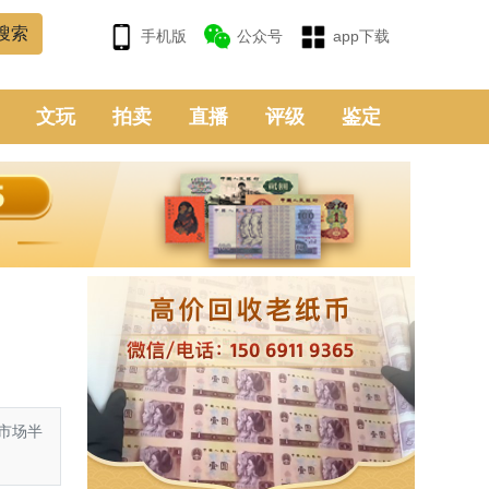
手机版
公众号
app下载
文玩
拍卖
直播
评级
鉴定
市场半