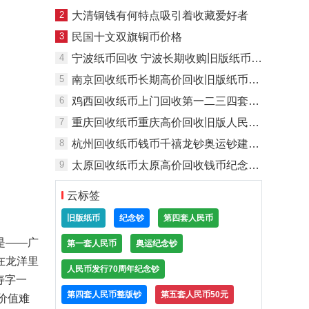
2
大清铜钱有何特点吸引着收藏爱好者
3
民国十文双旗铜币价格
4
宁波纸币回收 宁波长期收购旧版纸币 宁波高价回收金银币
5
南京回收纸币长期高价回收旧版纸币人民币龙钞
6
鸡西回收纸币上门回收第一二三四套人民币奥运钞龙钞
7
重庆回收纸币重庆高价回收旧版人民币纪念钞连体钞
8
杭州回收纸币钱币千禧龙钞奥运钞建国钞
9
太原回收纸币太原高价回收钱币纪念钞太原收购纸币
云标签
旧版纸币
纪念钞
第四套人民币
是——广
第一套人民币
奥运纪念钞
在龙洋里
人民币发行70周年纪念钞
寿字一
第四套人民币整版钞
第五套人民币50元
价值难