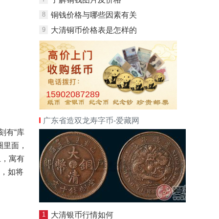
8
铜钱价格与哪些因素有关
9
大清铜币价格表是怎样的
15902087289
广东省造双龙寿字币-爱藏网
刻有“库
圈里面，
上，寓有
且，如将
1
大清银币行情如何