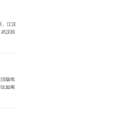
区、江汉
，武汉回
收旧版纸
市比如南