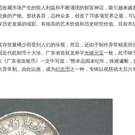
币
收藏市场产生的惊人利益和不断涌现的财富神话，吸引越来越
交换的产物。形状各异，品种众多，创造了70多项世界之最，可
家历史发展的缩影。有很高的艺术价值和历史研究价值。目前市
存世量稀少而受到人们的珍视，而且，还由于制作异常精美而
国近代机制币十大珍。广东省造双龙寿字
光绪元宝
一枚，此币铸
伯在《广东省造银币》一文中写道：“惟本品因未纪年，殊难遽断，
大异常制。由此以推，成为
纪念币
之一种，专铸以祝慈禧太后六