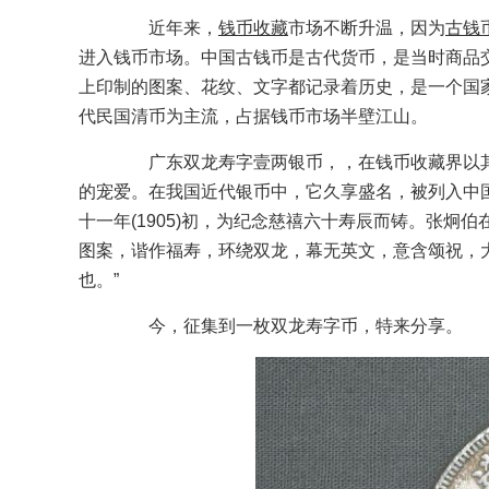
近年来，
钱币收藏
市场不断升温，因为
古钱
进入钱币市场。中国古钱币是古代货币，是当时商品
上印制的图案、花纹、文字都记录着历史，是一个国
代民国清币为主流，占据钱币市场半壁江山。
广东双龙寿字壹两银币，，在钱币收藏界以其
的宠爱。在我国近代银币中，它久享盛名，被列入中
十一年(1905)初，为纪念慈禧六十寿辰而铸。张炯
图案，谐作福寿，环绕双龙，幕无英文，意含颂祝，
也。”
今，征集到一枚双龙寿字币，特来分享。