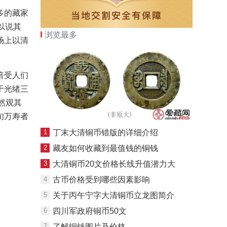
多的藏家
以说其
浏览最多
场上以清
倍受人们
于光绪三
然观其
旬万寿者
1
丁末大清铜币错版的详细介绍
2
藏友如何收藏到最值钱的铜钱
3
大清铜币20文价格长线升值潜力大
4
古币价格受到哪些因素影响
5
关于丙午宁字大清铜币立龙图简介
6
四川军政府铜币50文
7
了解铜钱图片及价格