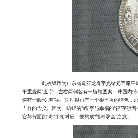
此枚钱币为广东省造双龙寿字光绪元宝库平重
平重壹两”五字，左右两侧各有一蝙蝠图案；珠圈内铸
铸有一圆形“寿”字。这种银币有一个很显著的特色，
吉祥的含义。因为，蝙蝠的“蝠”字与幸福的“福”字读
它与背面的“寿”字相对应，便构成“福寿双全”之意。