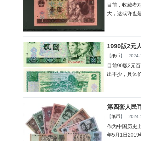
目前，收藏者
大，这或许也
1990版2元
【
纸币
】
2024-
目前90版2元
出不少，具体
第四套人民币
【
纸币
】
2024-
作为中国历史上
年5月1日20