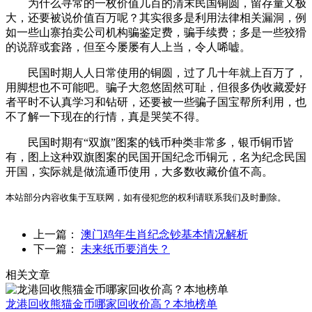
为什么寻常的一枚价值几百的清末民国铜圆，留存量又极
大，还要被说价值百万呢？其实很多是利用法律相关漏洞，例
如一些山寨拍卖公司机构骗鉴定费，骗手续费；多是一些狡猾
的说辞或套路，但至今屡屡有人上当，令人唏嘘。
民国时期人人日常使用的铜圆，过了几十年就上百万了，
用脚想也不可能吧。骗子大忽悠固然可耻，但很多伪收藏爱好
者平时不认真学习和钻研，还要被一些骗子国宝帮所利用，也
不了解一下现在的行情，真是哭笑不得。
民国时期有“双旗”图案的钱币种类非常多，银币铜币皆
有，图上这种双旗图案的民国开国纪念币铜元，名为纪念民国
开国，实际就是做流通币使用，大多数收藏价值不高。
本站部分内容收集于互联网，如有侵犯您的权利请联系我们及时删除。
上一篇：
澳门鸡年生肖纪念钞基本情况解析
下一篇：
未来纸币要消失？
相关文章
龙港回收熊猫金币哪家回收价高？本地榜单