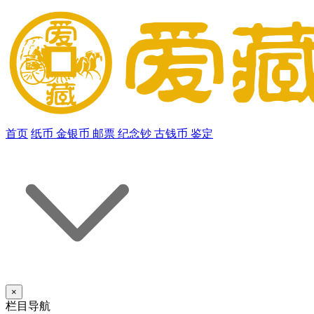
首页
纸币
金银币
邮票
纪念钞
古钱币
鉴定
×
栏目导航