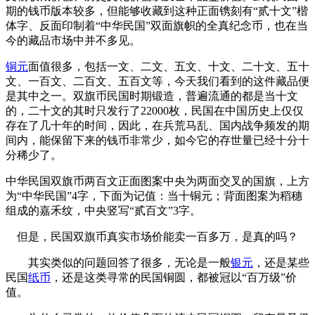
期的钱币版本较多，但能够收藏到这种正面镌刻有“贰十文”楷
体字、反面印制着“中华民国”双面旗帜的全真纪念币，也在当
今的藏品市场中并不多见。
铜元
面值很多，包括一文、二文、五文、十文、二十文、五十
文、一百文、二百文、五百文等，今天我们看到的这件藏品便
是其中之一。双旗币民国时期锻造，普遍流通的都是当十文
的，二十文的其时只发行了22000枚，民国在中国历史上仅仅
存在了几十年的时间，因此，在兵荒马乱、国内战争频发的期
间内，能保留下来的钱币非常少，如今它的存世量已经十分十
分稀少了。
中华民国双旗币两百文正面图案中央为两面交叉的国旗，上方
为“中华民国”4字，下面为记值：当十铜元；背面图案为稻穗
组成的嘉禾纹，中央竖写“贰百文”3字。
但是，民国双旗币真实市场价能卖一百多万，是真的吗？
其实类似的问题回答了很多，无论是一般
银元
，还是某些
民国
纸币
，还是这类寻常的民国铜圆，都被冠以“百万级”价
值。