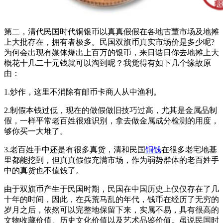
第二，清代民国时代铜银币以真真假假在各地古董市场及地摊
上大批存在，拥有者极多。民国双旗币真实市场价是多少呢?
为何会出现有媒体爆出上百万的银币，来日诰日你去地摊上大
概花十几二十元钱就可以淘到呢？我觉得有如下几个缘故原
由：
1.炒作，这里不消除有邮币卡商人从中渔利。
2.制假本钱过低，现在的做假做旧技巧过高，尤其是金属品制
假，一样平常老百姓很难识别，拿去做金属成分检测的用度，
够你买一大堆了。
3.老百姓手中还是有很多真货，清和民国
铜钱
在很多老宅地基
里都能挖到，但真真假假充满市场，作为弱势群体的老百姓手
中的真货也不值钱了。
由于双旗币产生于民国时期，民国在中国历史上仅仅存在了几
十年的时间，因此，在兵荒马乱的年代，钱币在经历了无穷的
岁月之后，依然可以完整地保留下来，实属不易，具有很高的
文物收藏价值、历史文化价值以及艺术品鉴价值。虽说民国时