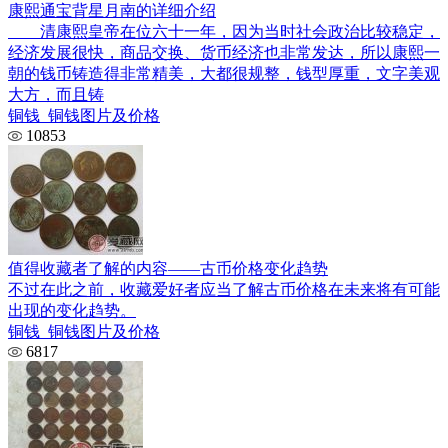
康熙通宝背星月南的详细介绍
清康熙皇帝在位六十一年，因为当时社会政治比较稳定，
经济发展很快，商品交换、货币经济也非常发达，所以康熙一
朝的钱币铸造得非常精美，大都很规整，钱型厚重，文字美观
大方，而且铸
铜钱_铜钱图片及价格
10853
值得收藏者了解的内容——古币价格变化趋势
不过在此之前，收藏爱好者应当了解古币价格在未来将有可能
出现的变化趋势。
铜钱_铜钱图片及价格
6817