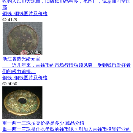
收购人民币大炮筒，旧版纸币品种多，范围广，诚意面向全国
高
铜钱_铜钱图片及价格
4129
浙江省造光绪元宝
近几年来，古钱币的市场行情独领风骚，受到钱币爱好者
们的极力追捧。
铜钱_铜钱图片及价格
5050
重一两十三珠拍卖价格是多少 藏品介绍
重一两十三珠是什么类型的钱币呢？刚加入古钱币投资行业的