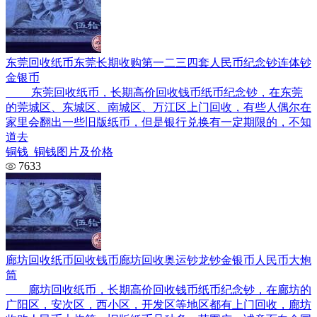
东莞回收纸币东莞长期收购第一二三四套人民币纪念钞连体钞
金银币
东莞回收纸币，长期高价回收钱币纸币纪念钞，在东莞
的莞城区、东城区、南城区、万江区上门回收，有些人偶尔在
家里会翻出一些旧版纸币，但是银行兑换有一定期限的，不知
道去
铜钱_铜钱图片及价格
7633
廊坊回收纸币回收钱币廊坊回收奥运钞龙钞金银币人民币大炮
筒
廊坊回收纸币，长期高价回收钱币纸币纪念钞，在廊坊的
广阳区，安次区，西小区，开发区等地区都有上门回收，廊坊